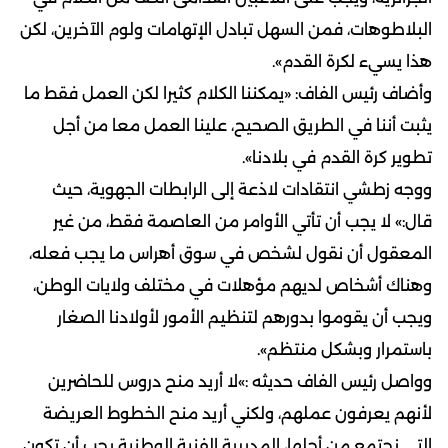
البلاطوهات، فمن السهل تبادل الإتهامات ولوم الآخرين، لكن
هذا يسيء لكرة القدم».
وأضاف رئيس الفاف: «يمكننا الكلام كثيرا لكن العمل فقط ما
يثبت أننا في الطريق الصحيح، علينا العمل معا من أجل
تطوير كرة القدم في بلادنا».
ووجه زطشي انتقادات لاذعة إلى الرابطات الجهوية، حيث
قال:» لا يجب أن تأتي الأوامر من العاصمة فقط، من غير
المعقول أن نقول لشخص في سوق أهراس ما يجب فعله،
وهناك أشخاص لديهم مؤهلات في مختلف ولايات الوطن،
ويجب أن يقوموا بدورهم لتنظيم الأمور لأولادنا الصغار
باستمرار وبشكل منتظم».
وواصل رئيس الفاف حديثه :»لا أريد منح دروس للحاضرين
لأنهم يعرفون عملهم، ولكني أريد منح الخطوط العريضة
التي نجتمع من أجلها، المديرية الفنية الوطنية يجب أن تكون