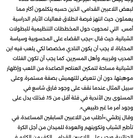
لبعض اللاعبين القدامى، الذين حسبه يتكلمون أكثر مما
يعملون، حيث انتهز فرصة انطلاق فعاليات الأيام الدراسية
أمس، التي تمحورت حول المخططات التنظيمية للبطولات
الشبانية، حيث قال :»يجب القضاء على المحسوبية وسياسة
المحاباة، لا يجب أن يكون النادي مخصصا لكي يلعب فيه ابن
المدرب وقريبه، وأهل المسيرين، كما يجب أن تكون الفئات
الشبانية مساحة لتمكين العناصر الصاعدة من اللعب وإظهار
موهبتها، دون أن تتعرض للتهميش بصفة مستمرة، وعلى
سبيل المثال عندما نقف على وجود فارق شاسع في
المستوى بين الأندية في فئة أقل من 15، فذلك يدل على
وجود أمر ما غير طبيعي».
وقال زطشي:»أطلب من اللاعبين السابقين المساعدة، في
تأطير الشباب وتكوينهم والعودة للميدان من أجل الكرة
الجزائرية، ويجب على اللاعبين القدامى الكف من الكلام في