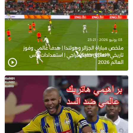
03 يونيو 2026 - 23:21
ملخص مباراة الجزائر وهولندا | هدف عالمي وفوز
تاريخي | تعليق حفيظ دراجي | استعدادات كأس
العالم 2026