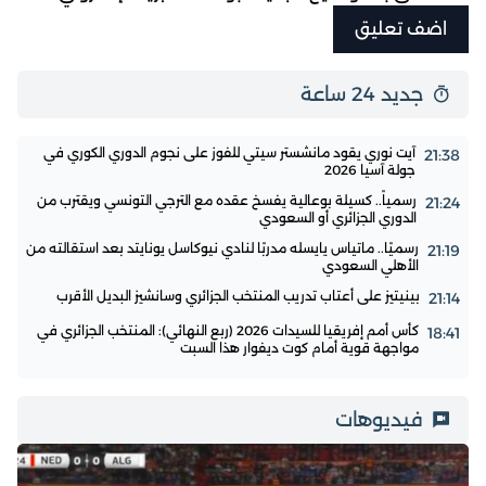
جديد 24 ساعة
آيت نوري يقود مانشستر سيتي للفوز على نجوم الدوري الكوري في
21:38
جولة آسيا 2026
رسمياً.. كسيلة بوعالية يفسخ عقده مع الترجي التونسي ويقترب من
21:24
الدوري الجزائري أو السعودي
رسميًا.. ماتياس يايسله مدربًا لنادي نيوكاسل يونايتد بعد استقالته من
21:19
الأهلي السعودي
بينيتيز على أعتاب تدريب المنتخب الجزائري وسانشيز البديل الأقرب
21:14
كأس أمم إفريقيا للسيدات 2026 (ربع النهائي): المنتخب الجزائري في
18:41
مواجهة قوية أمام كوت ديفوار هذا السبت
فيديوهات