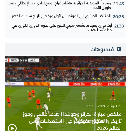
رسمياً.. الموهبة الجزائرية هشام فراح يوقع لنادي بيزا الإيطالي بعقد
20:43
طويل الأمد
المنتخب الجزائري إلى المونديـــال لأول مرة في تاريخ سيدات الخضر
20:26
آيت نوري يقود مانشستر سيتي للفوز على نجوم الدوري الكوري في
21:38
جولة آسيا 2026
فيديوهات
03 يونيو 2026 - 23:21
ملخص مباراة الجزائر وهولندا | هدف عالمي وفوز
تاريخي | تعليق حفيظ دراجي | استعدادات كأس
العالم 2026