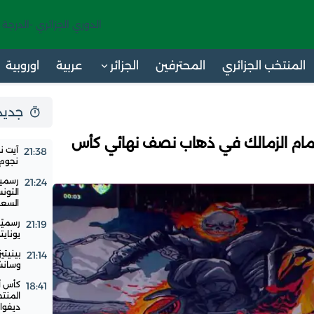
الدوري الجزائري -الدرجة 
المنتخب الجزائري
المحترفين
الجزائر
عربية
اوروبية
جديد 24 س
مام الزمالك في ذهاب نصف نهائي كأس
آيت ن
21:38
نجوم ا
رسميا
21:24
التون
السع
رسميًا
21:19
يوناي
بينيتي
21:14
وسانشي
18:41
المنت
ديفوار