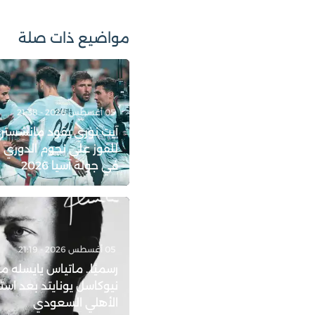
مواضيع ذات صلة
05 أغسطس 2026 - 21:38
آيت نوري يقود مانشستر
للفوز على نجوم الدوري 
في جولة آسيا 2026
05 أغسطس 2026 - 21:19
رسميًا.. ماتياس يايسله مد
نيوكاسل يونايتد بعد است
الأهلي السعودي