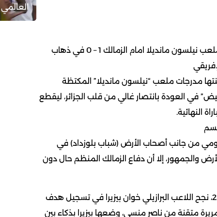
العالمي 
شباب بلوزداد يسقط على ملعب نيلسون مانديلا امام الزمالك 1 – 0 في ذهاب
إفريقي
تها مدرجات ملعب “نيلسون مانديلا” المكتظة
بيض” في العودة بانتصار غالي من قلب الجزائر، ليقطع
راة النهائية.
حسم
ي من جانب أصحاب الأرض (شباب بلوزداد) في
رض والجمهور، إلا أن دفاع الزمالك المنظم حال دون
هدف اللقاء: في الدقيقة 28، نجح اللاعب البرازيلي خوان بيزيرا في تسجيل هدف
مريرة متقنة من ناصر منسي، وضعها بيزيرا بذكاء بين