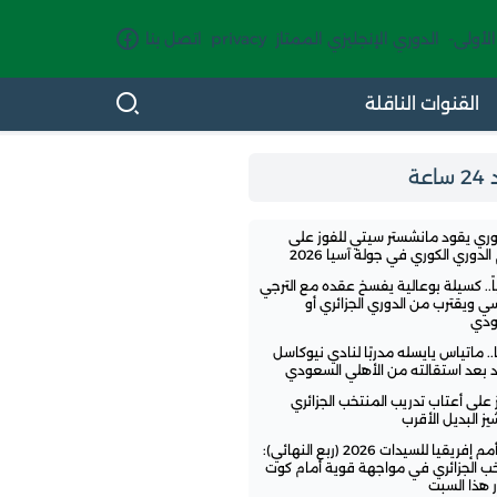
الأولى-
الدوري الإنجليزي الممتاز
privacy
اتصل بنا
القنوات الناقلة
اعة
وري يقود مانشستر سيتي للفوز على
لدوري الكوري في جولة آسيا 2026
ً.. كسيلة بوعالية يفسخ عقده مع الترجي
سي ويقترب من الدوري الجزائري أو
ودي
.. ماتياس يايسله مدربًا لنادي نيوكاسل
تد بعد استقالته من الأهلي السعودي
ز على أعتاب تدريب المنتخب الجزائري
ز البديل الأقرب
كأس أمم إفريقيا للسيدات 2026 (ربع النهائي):
خب الجزائري في مواجهة قوية أمام كوت
 هذا السبت