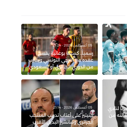
05 أغسطس 2026 - 21:24
 سيتي
رسمياً.. كسيلة بوعالية يفسخ
الكوري
عقده مع الترجي التونسي ويقترب
من الدوري الجزائري أو السعودي
05 أغسطس 2026 - 21:14
ربًا لنادي
قالته من
بينيتيز على أعتاب تدريب المنتخب
الجزائري وسانشيز البديل الأقرب