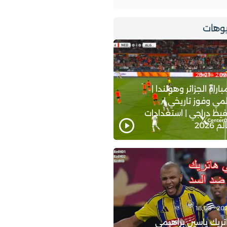
وهات
اة الجزائر وهولندا |
ي وفوز تاريخي |
يظ دراجي | استعدادات
2026
ريك ياسين براهيمي