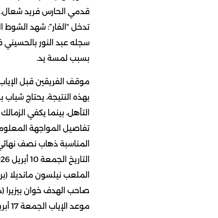
قدمي الحارس فريد شعال.
تدخل “الفار”: شهد الشوط الث
بسبب لمسة يد.
موقف الفريقين قبل الإياب
بهذه النتيجة، يحتاج شباب ب
التأهل، بينما يكفي الزمالك 
تفاصيل المواجهة المعلوم
المناسبة ذهاب نصف نهائي كأس ا
التاريخ الجمعة 10 أبريل 2026
الملعب نيلسون مانديلا (براق
صاحب الهدف خوان بيزيرا (د 28
موعد الإياب الجمعة 17 أبريل 2026 في استاد القاهرة الدولي