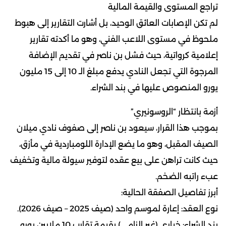
تراجع المستوى والقيمة المالية
لم تكن الإصابات العائق الوحيد، بل أشارت التقارير إلى هبوط
ملحوظ في مستوى اللاعب الفني، وهو ما أكدته تقارير
إعلامية كرواتية، حيث فشل بن ناصر في تقديم الإضافة
المرجوة التي تجعل النادي يدفع مبلغ الـ 10 إلى 15 مليون
يورو المنصوص عليها في بند الشراء.
أزمة بانتظار “الروسونيري”
بموجب هذا القرار، سيعود بن ناصر إلى صفوف نادي ميلان
الصيف المقبل، وهو ما يضع الإدارة اللومباردية في مأزق،
حيث كانت تراهن على بيع عقده لتوفير سيولة مالية وتخفيف
عبء راتبه الضخم.
أبرز تفاصيل الصفقة الحالية:
نوع العقد: إعارة لموسم واحد (صيف 2025 – صيف 2026).
بند الشراء: خياري (غير إلزامي) بقيمة تقارب 10 ملايين يورو.