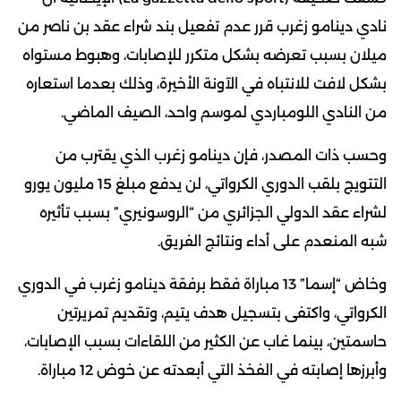
نادي دينامو زغرب قرر عدم تفعيل بند شراء عقد بن ناصر من
ميلان بسبب تعرضه بشكل متكرر للإصابات، وهبوط مستواه
بشكل لافت للانتباه في الآونة الأخيرة، وذلك بعدما استعاره
من النادي اللومباردي لموسم واحد، الصيف الماضي.
وحسب ذات المصدر، فإن دينامو زغرب الذي يقترب من
التتويج بلقب الدوري الكرواتي، لن يدفع مبلغ 15 مليون يورو
لشراء عقد الدولي الجزائري من “الروسونيري” بسبب تأثيره
شبه المنعدم على أداء ونتائج الفريق.
وخاض “إسما” 13 مباراة فقط برفقة دينامو زغرب في الدوري
الكرواتي، واكتفى بتسجيل هدف يتيم، وتقديم تمريرتين
حاسمتين، بينما غاب عن الكثير من اللقاءات بسبب الإصابات،
وأبرزها إصابته في الفخذ التي أبعدته عن خوض 12 مباراة.