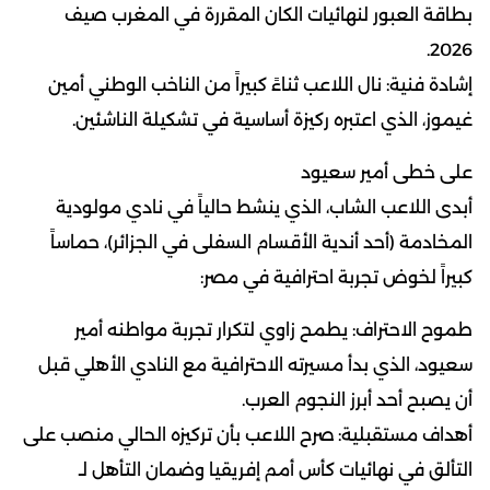
بطاقة العبور لنهائيات الكان المقررة في المغرب صيف
2026.
إشادة فنية: نال اللاعب ثناءً كبيراً من الناخب الوطني أمين
غيموز، الذي اعتبره ركيزة أساسية في تشكيلة الناشئين.
على خطى أمير سعيود
أبدى اللاعب الشاب، الذي ينشط حالياً في نادي مولودية
المخادمة (أحد أندية الأقسام السفلى في الجزائر)، حماساً
كبيراً لخوض تجربة احترافية في مصر:
طموح الاحتراف: يطمح زاوي لتكرار تجربة مواطنه أمير
سعيود، الذي بدأ مسيرته الاحترافية مع النادي الأهلي قبل
أن يصبح أحد أبرز النجوم العرب.
أهداف مستقبلية: صرح اللاعب بأن تركيزه الحالي منصب على
التألق في نهائيات كأس أمم إفريقيا وضمان التأهل لـ