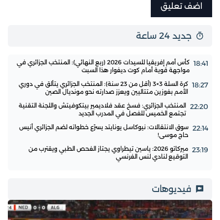
جديد 24 ساعة
كأس أمم إفريقيا للسيدات 2026 (ربع النهائي): المنتخب الجزائري في
18:41
مواجهة قوية أمام كوت ديفوار هذا السبت
كرة السلة 3×3 (أقل من 23 سنة): المنتخب الجزائري يتألق في دوري
18:27
الأمم بفوزين متتاليين ويعزز صدارته نحو مونديال الصين
المنتخب الجزائري: فسخ عقد فلاديمير بيتكوفيتش واللجنة التقنية
22:20
تجتمع الخميس للفصل في المدرب الجديد
سوق الانتقالات: نيوكاسل يونايتد يسرّع خطواته لضم الجزائري أنيس
22:14
حاج موسى!
ميركاتو 2026: ياسين تيطراوي يجتاز الفحص الطبي ويقترب من
23:19
التوقيع لنادي لنس الفرنسي
فيديوهات