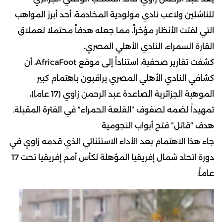
للناشئين ولاعب نادي مولودية المخادمة، أحد أبرز المواهب
التي لفتت الأنظار مؤخراً، مما جعله هدفاً محتملاً لعملاق
القارة السمراء، النادي الأهلي المصري.
كشفت تقارير صحفية، استناداً إلى موقع AfricaFoot، أن
كشافي النادي الأهلي المصري يراقبون باهتمام كبير
الموهبة الجزائرية الصاعدة عبد الرحمن زاوي (17 عاماً)،
تمهيداً لضمه لصفوف “القلعة الحمراء” في الفترة المقبلة.
هدف “قاتل” فتح أبواب النجومية
جاء هذا الاهتمام بعد الأداء الاستثنائي الذي قدمه زاوي في
دورة اتحاد شمال إفريقيا المؤهلة لكأس أمم إفريقيا تحت 17
عاماً: