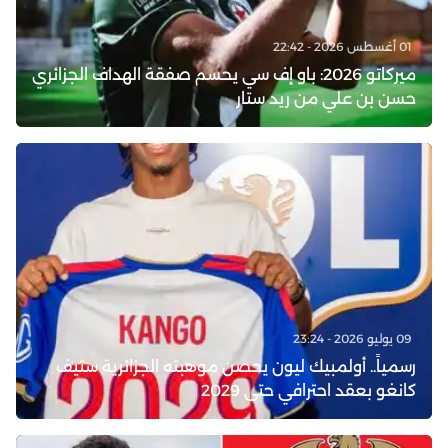
01 أغسطس 2026 - 22:42
ميركاتو 2026: باو إف سي يحسم صفقة الهداف الجزائري
حسن بن علي من ريد ستار
09 يوليو 2026 - 23:24
رسمياً.. أولمبيك ليون يحصن موهبته الجزائرية ستيف
كانغو بعقد احترافي حتى 2029