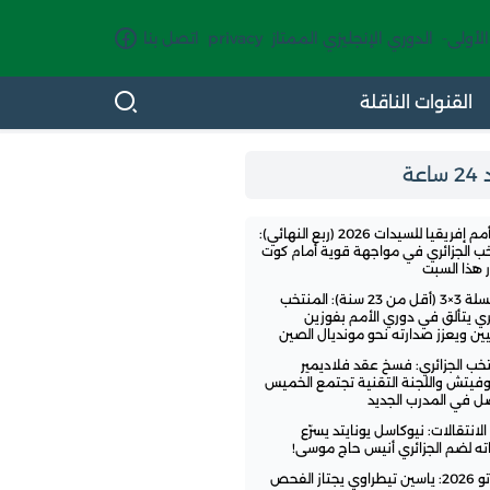
الأولى-
الدوري الإنجليزي الممتاز
privacy
اتصل بنا
القنوات الناقلة
اعة
كأس أمم إفريقيا للسيدات 2026 (ربع النهائي):
خب الجزائري في مواجهة قوية أمام كوت
 هذا السبت
كرة السلة 3×3 (أقل من 23 سنة): المنتخب
ئري يتألق في دوري الأمم بفوزين
يين ويعزز صدارته نحو مونديال الصين
تخب الجزائري: فسخ عقد فلاديمير
وفيتش واللجنة التقنية تجتمع الخميس
ل في المدرب الجديد
لانتقالات: نيوكاسل يونايتد يسرّع
ه لضم الجزائري أنيس حاج موسى!
ميركاتو 2026: ياسين تيطراوي يجتاز الفحص