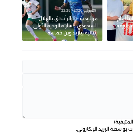
29 يوليو 2026 - 22:28
ياً أمام
مولودية الجزائر تُلحق بالهلال
 طبرقة
السعودي خسارته الودية الأولى
بثنائية بيازيد وبن خماسة
لمتبقية)
 بواسطة البريد الإلكتروني.