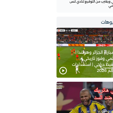
 ويقترب من التوقيع لنادي لنس
سي
وهات
اة الجزائر وهولندا |
ي وفوز تاريخي |
يظ دراجي | استعدادات
2026