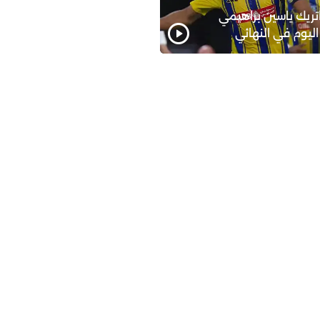
ريك ياسين براهيمي
اليوم في النهائي