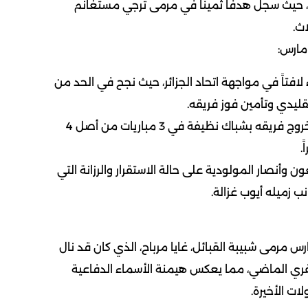
، حيث سجل هدفاً ثميناً في مرمى ترجي مستغانم
ث.
مارس:
ً لافتاً في مواجهة اتحاد الجزائر، حيث نجح في الحد من
ليدي وتأمين فوز فريقه.
نظافة الشباك: ساهم في خروج فريقه بشباك نظيفة في 3 مباريات من أصل 4
.
عون وأنصار المولودية على حالة الاستقرار والرزانة التي
ب زميله أيوب غزالة.
ارس مرمى شبيبة القبائل، غايا مرباح، الذي كان قد نال
فري الماضي، مما يعكس هيمنة الأسماء الدفاعية
ات الأخيرة.