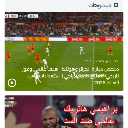
فيديوهات
03 يونيو 2026 - 23:21
ملخص مباراة الجزائر وهولندا | هدف عالمي وفوز
تاريخي | تعليق حفيظ دراجي | استعدادات كأس
العالم 2026