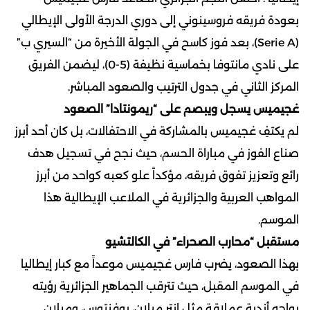
بعودة فريقه فروسينوني إلى دوري الدرجة الأولى الإيطالي
(Serie A)، بعد فوز كاسح في الجولة الأخيرة من “السيري ب”
على نادي مانتوفا بخماسية نظيفة (5-0)، ليضمن الفريق
المركز الثاني في جدول الترتيب والصعود المباشر.
غجيميس يسجل ويبصم على “ريمونتادا” الصعود
لم يكتفِ غجيميس بالمشاركة في الاحتفالات، بل كان أحد أبرز
صناع الفوز في مباراة الحسم، حيث نجح في تسجيل هدف
رائع وتعزيز تفوق فريقه، مؤكداً علو كعبه كواحد من أبرز
المواهب العربية والجزائرية في الملاعب الإيطالية هذا
الموسم.
مستقبل “محارب الصحراء” في الكالتشيو
بهذا الصعود، يضرب فارس غجيميس موعداً مع كبار إيطاليا
في الموسم المقبل، حيث تترقب الجماهير الجزائرية رؤيته
يواجه أندية عملاقة مثل إنتر ميلان، يوفنتوس، وميلان.