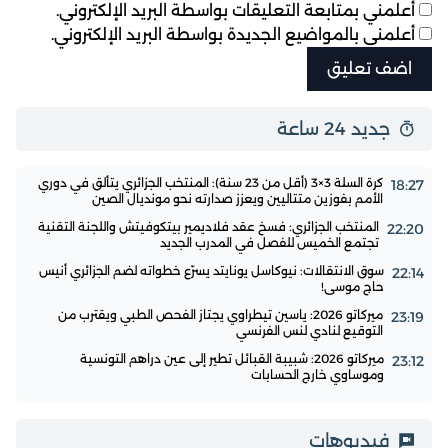
أعلمني بمتابعة التعليقات بواسطة البريد الإلكتروني.
أعلمني بالمواضيع الجديدة بواسطة البريد الإلكتروني.
جديد 24 ساعة
كرة السلة 3×3 (أقل من 23 سنة): المنتخب الجزائري يتألق في دوري
18:27
الأمم بفوزين متتاليين ويعزز صدارته نحو مونديال الصين
المنتخب الجزائري: فسخ عقد فلاديمير بيتكوفيتش واللجنة التقنية
22:20
تجتمع الخميس للفصل في المدرب الجديد
سوق الانتقالات: نيوكاسل يونايتد يسرّع خطواته لضم الجزائري أنيس
22:14
حاج موسى!
ميركاتو 2026: ياسين تيطراوي يجتاز الفحص الطبي ويقترب من
23:19
التوقيع لنادي لنس الفرنسي
ميركاتو 2026: شبيبة القبائل تطير إلى عين دراهم التونسية
23:12
وموساوي خارج الحسابات
فيديوهات