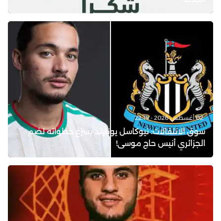
02 أغسطس 2026 - 22:14
سوق الانتقالات: نيوكاسل يونايتد يسرّع خطواته لضم
الجزائري أنيس حاج موسى!