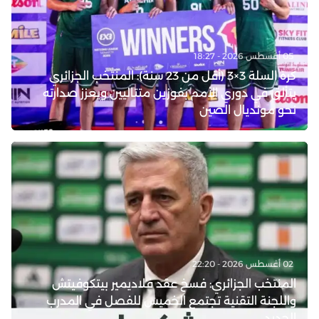
05 أغسطس 2026 - 18:27
كرة السلة 3×3 (أقل من 23 سنة): المنتخب الجزائري
يتألق في دوري الأمم بفوزين متتاليين ويعزز صدارته
نحو مونديال الصين
02 أغسطس 2026 - 22:20
المنتخب الجزائري: فسخ عقد فلاديمير بيتكوفيتش
واللجنة التقنية تجتمع الخميس للفصل في المدرب
الجديد