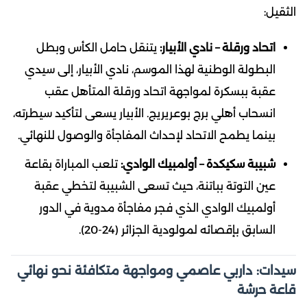
الثقيل:
اتحاد ورقلة – نادي الأبيار:
يتنقل حامل الكأس وبطل
البطولة الوطنية لهذا الموسم، نادي الأبيار، إلى سيدي
عقبة ببسكرة لمواجهة اتحاد ورقلة المتأهل عقب
انسحاب أهلي برج بوعريريج. الأبيار يسعى لتأكيد سيطرته،
بينما يطمح الاتحاد لإحداث المفاجأة والوصول للنهائي.
شبيبة سكيكدة – أولمبيك الوادي:
تلعب المباراة بقاعة
عين التوتة بباتنة، حيث تسعى الشبيبة لتخطي عقبة
أولمبيك الوادي الذي فجر مفاجأة مدوية في الدور
السابق بإقصائه لمولودية الجزائر (24-20).
سيدات: داربي عاصمي ومواجهة متكافئة نحو نهائي
قاعة حرشة