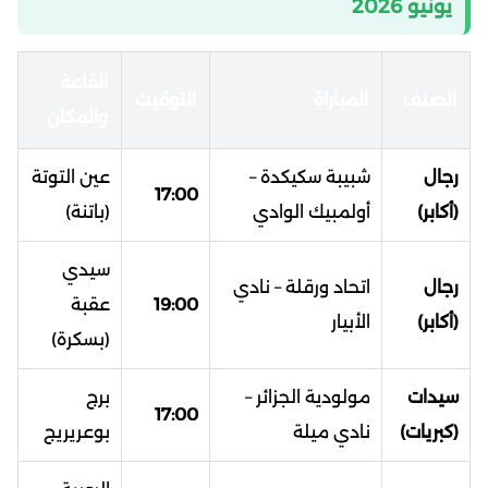
يونيو 2026
القاعة
الصنف
المباراة
التوقيت
والمكان
رجال
شبيبة سكيكدة –
عين التوتة
17:00
(أكابر)
أولمبيك الوادي
(باتنة)
سيدي
رجال
اتحاد ورقلة – نادي
19:00
عقبة
(أكابر)
الأبيار
(بسكرة)
سيدات
مولودية الجزائر –
برج
17:00
(كبريات)
نادي ميلة
بوعريريج