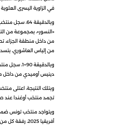
في الزاوية اليسرى العلوية 
وبالدقيقة 64، 
«النسور»، بمجموعة من التم
من داخل منطقة الجزاء، تص
من إلياس العاشوري، بتسدي
وبالدقيقة 90
دينيس أوميدي من داخل من
تجمد منتخب أوغندا عند صفر 
ويتواجد منتخب تونس ضمن 
أفريقيا 2025، رفقة كل من: أوغندا – نيجيريا – تنزانيا.