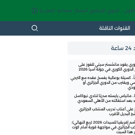
الأولى-
الدوري الإنجليزي الممتاز
privacy
اتصل بنا
القنوات الناقلة
اعة
وري يقود مانشستر سيتي للفوز على
لدوري الكوري في جولة آسيا 2026
ً.. كسيلة بوعالية يفسخ عقده مع الترجي
سي ويقترب من الدوري الجزائري أو
ودي
.. ماتياس يايسله مدربًا لنادي نيوكاسل
تد بعد استقالته من الأهلي السعودي
ز على أعتاب تدريب المنتخب الجزائري
ز البديل الأقرب
كأس أمم إفريقيا للسيدات 2026 (ربع النهائي):
خب الجزائري في مواجهة قوية أمام كوت
 هذا السبت