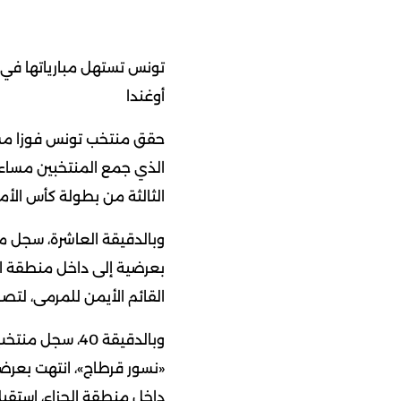
أوغندا
حقق منتخب تونس فوزا مستح
الذي جمع المنتخبين مساء ا
الثالثة من بطولة كأس الأمم الأفريقية 2025، المُ
وبالدقيقة العاشرة، سجل م
بعرضية إلى داخل منطقة الج
القائم الأيمن للمرمى، لت
وبالدقيقة 40،
«نسور قرطاج»، انتهت بعرض
داخل منطقة الجزاء، استقب