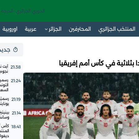
الدوري الجزائري -الدرجة 
المنتخب الجزائري
المحترفين
الجزائر
عربية
اوروبية
جديد 24 س
 بثلاثية في كأس أمم إفريقيا
آيت ن
21:38
نجوم ا
رسميا
21:24
التون
السع
رسميًا
21:19
يوناي
بينيتي
21:14
وسانشي
18:41
المنت
ديفوار