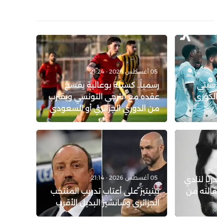
05 أغسطس 2026 - 21:24
 سيتي
رسمياً.. كسيلة بوعالية يفسخ
الكوري
عقده مع الترجي التونسي ويقترب
من الدوري الجزائري أو السعودي
05 أغسطس 2026 - 21:14
ربًا لنادي
قالته من
بينيتيز على أعتاب تدريب المنتخب
الجزائري وسانشيز البديل الأقرب