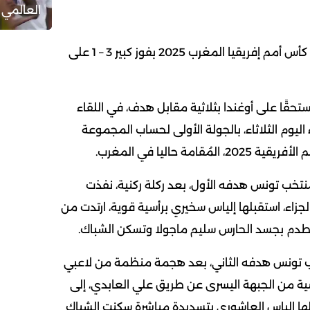
العالمي 
تونس تستهل مبارياتها في كأس أمم إفريقيا المغرب 2025 بفوز كبير 3 – 1 على
قًا على أوغندا بثلاثية مقابل هدف، في اللقاء
ليوم الثلاثاء، بالجولة الأولى لحساب المجموعة
قامة حاليا في المغرب.
نتخب تونس هدفه الأول، بعد ركلة ركنية، نفذت
زاء، استقبلها إلياس سخيري برأسية قوية، ارتدت من
صطدم بجسد الحارس سليم ماجولا وتسكن الشباك.
 سجل منتخب تونس هدفه الثاني، بعد هجمة منظمة من لاعبي
ية من الجبهة اليسرى عن طريق علي العابدي، إلى
لها إلياس العاشوري بتسديدة مباشرة سكنت الشباك