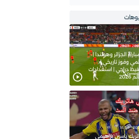
وهات
اة الجزائر وهولندا |
ي وفوز تاريخي |
يظ دراجي | استعدادات
2026
ريك ياسين براهيمي