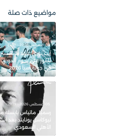
مواضيع ذات صلة
05 أغسطس 2026 - 21:38
آيت نوري يقود مانشستر
للفوز على نجوم الدوري 
في جولة آسيا 2026
05 أغسطس 2026 - 21:19
رسميًا.. ماتياس يايسله مد
نيوكاسل يونايتد بعد است
الأهلي السعودي