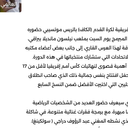
العالمي 
ريقية لكرة القدم (الكاف) باتريس موتسيبي حضوره
 المبرمج يوم السبت بملعب نيلسون مانديلا ببراقي،
ة لهذا العرس القاري، إلى جانب بعض أعضاء مكتبه
الاتحادات التي ستشارك منتخباتها في هذه الدورة.
وتُولي السلطات العمومية أهمية قصوى لنهائيات كأس أمم إفريقيا لأقل من 17
حفل افتتاح بنفس جمالية ذلك الذي صاحب انطلاق
حليين، التي اختيرت الأفضل ضمن النسخ السابع
ي سيعرف حضور العديد من الشخصيات الرياضية
 مبهرة، مع برمجة فقرات غنائية متنوعة، في شاكلة
لذي نشطه المغني عبد الرؤوف دراجي ( سولكينغ).