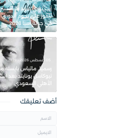
آيت نوري يقود مانشستر
للفوز على نجوم الدوري 
في جولة آسيا 2026
05 أغسطس 2026 - 21:19
رسميًا.. ماتياس يايسله مد
نيوكاسل يونايتد بعد است
الأهلي السعودي
أضف تعليقك