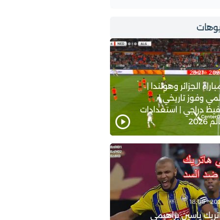
وهات
اة الجزائر وهولندا |
ي وفوز تاريخي |
يظ دراجي | استعدادات
2026
ريك ياسين براهيمي