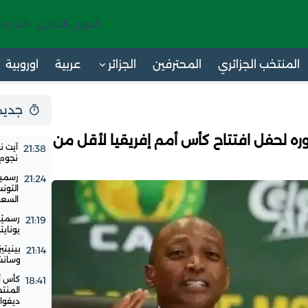
الدوري الجزائري -الدرجة 
المنتخب الجزائري
المحترفين
الجزائر
عربية
اوروبية
جديد 24 س
 لحفل افتتاح كأس أمم إفريقيا لأقل من
آيت ن
21:38
نجوم ا
رسميا
21:24
التون
السع
رسميًا
21:19
يوناي
بينيتي
21:14
وسانشي
18:41
المنت
ديفوار