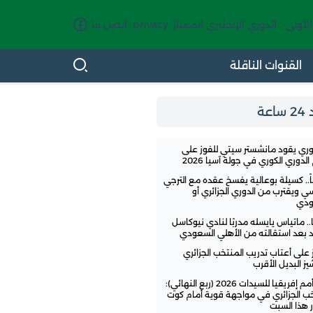
الأولى-
الدوري الإنجليزي الممتاز
privacy
اتصل بنا
القنوات الناقلة
اعة
وري يقود مانشستر سيتي للفوز على
لدوري الكوري في جولة آسيا 2026
ً.. كسيلة بوعالية يفسخ عقده مع الترجي
سي ويقترب من الدوري الجزائري أو
ودي
.. ماتياس يايسله مدربًا لنادي نيوكاسل
تد بعد استقالته من الأهلي السعودي
ز على أعتاب تدريب المنتخب الجزائري
ز البديل الأقرب
كأس أمم إفريقيا للسيدات 2026 (ربع النهائي):
خب الجزائري في مواجهة قوية أمام كوت
 هذا السبت