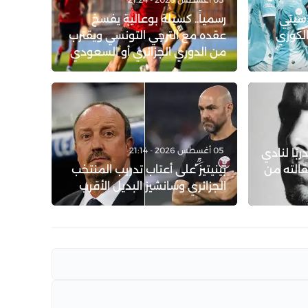
 سيتي
رسمياً.. كسيلة بوعالية يفسخ
الكوري
عقده مع الترجي التونسي ويقترب
من الدوري الجزائري أو السعودي
05 أغسطس 2026 - 21:14
ربًا لنادي
قالته من
بينيتيز على أعتاب تدريب المنتخب
الجزائري وسانشيز البديل الأقرب