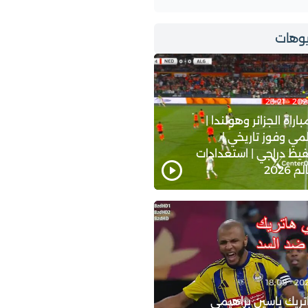
وهات
اة الجزائر وهولندا |
ي وفوز تاريخي |
يظ دراجي | استعدادات
2026
ريك ياسين براهيمي