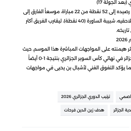
ي
(بعد الجولة 17)
بهذا الانتصار، رفع “العميد” رصيده إلى 52 نقطة من 22 مباراة، موسعاً الفارق إلى
12 نقطة كاملة عن أقرب ملاحقيه، شبيبة الساورة (40 نقطة)، ليقترب الفريق أكثر
اريخه.
2
ئر هيمنته على المواجهات المباشرة هذا الموسم، حيث
سبق له الفوز على اتحاد الجزائر في نهائي كأس السوبر الجزائري بنتيجة 1-0 أيضاً
 يؤكد التفوق الفني لأشبال بن يحيى في مواجهات
عاصمي
ترتيب الدوري الجزائري 2026
ة الجزائر
هدف زين الدين فرحات