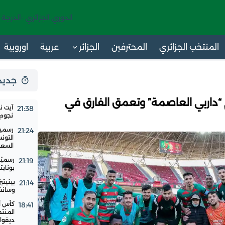
الدوري الجزائري -الدرجة 
المنتخب الجزائري
المحترفين
الجزائر
عربية
اوروبية
جديد 24 س
 “داربي العاصمة” وتعمق الفارق في
آيت ن
21:38
نجوم ا
رسميا
21:24
التون
السع
رسميًا
21:19
يوناي
بينيتي
21:14
وسانشي
18:41
المنت
ديفوار