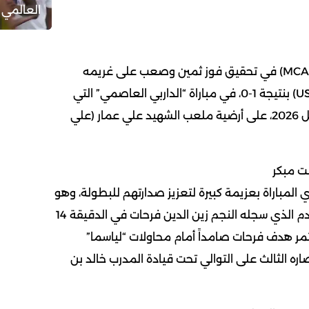
العالمي 
نجح نادي مولودية الجزائر (MCA) في تحقيق فوز ثمين وصعب على غريمه
التقليدي اتحاد الجزائر (USMA) بنتيجة 1-0، في مباراة “الداربي العاصمي” التي
أقيمت اليوم الأربعاء 1 أفريل 2026، على أرضية ملعب الشهيد علي عمار (علي
ت مبكر
ي المباراة بعزيمة كبيرة لتعزيز صدارتهم للبطولة، وهو
ما تجسد سريعاً بهدف التقدم الذي سجله النجم زين الدين فرحات في الدقيقة 14
مر هدف فرحات صامداً أمام محاولات “لياسما”
اره الثالث على التوالي تحت قيادة المدرب خالد بن