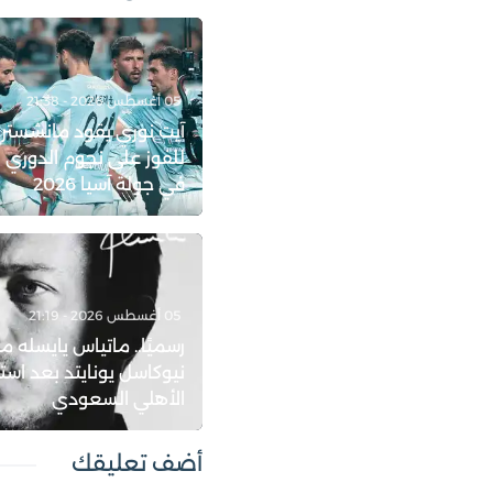
05 أغسطس 2026 - 21:38
آيت نوري يقود مانشستر
للفوز على نجوم الدوري 
في جولة آسيا 2026
05 أغسطس 2026 - 21:19
رسميًا.. ماتياس يايسله مد
نيوكاسل يونايتد بعد است
الأهلي السعودي
أضف تعليقك