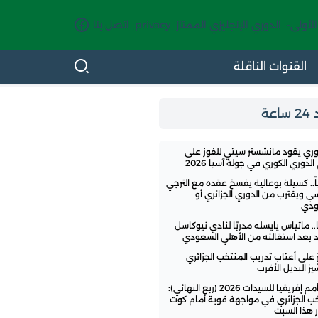
الأولى-
الدوري الإنجليزي الممتاز
privacy
اتصل بنا
القنوات الناقلة
اعة
وري يقود مانشستر سيتي للفوز على
لدوري الكوري في جولة آسيا 2026
ً.. كسيلة بوعالية يفسخ عقده مع الترجي
سي ويقترب من الدوري الجزائري أو
ودي
.. ماتياس يايسله مدربًا لنادي نيوكاسل
تد بعد استقالته من الأهلي السعودي
ز على أعتاب تدريب المنتخب الجزائري
ز البديل الأقرب
كأس أمم إفريقيا للسيدات 2026 (ربع النهائي):
خب الجزائري في مواجهة قوية أمام كوت
 هذا السبت