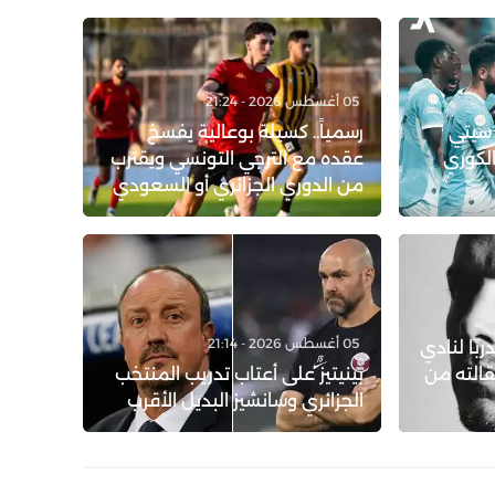
05 أغسطس 2026 - 21:24
 سيتي
رسمياً.. كسيلة بوعالية يفسخ
الكوري
عقده مع الترجي التونسي ويقترب
من الدوري الجزائري أو السعودي
05 أغسطس 2026 - 21:14
ربًا لنادي
قالته من
بينيتيز على أعتاب تدريب المنتخب
الجزائري وسانشيز البديل الأقرب