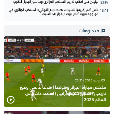
بينيتيز على أعتاب تدريب المنتخب الجزائري وسانشيز البديل الأقرب
21:14
كأس أمم إفريقيا للسيدات 2026 (ربع النهائي): المنتخب الجزائري في
18:41
مواجهة قوية أمام كوت ديفوار هذا السبت
فيديوهات
03 يونيو 2026 - 23:21
ملخص مباراة الجزائر وهولندا | هدف عالمي وفوز
تاريخي | تعليق حفيظ دراجي | استعدادات كأس
العالم 2026