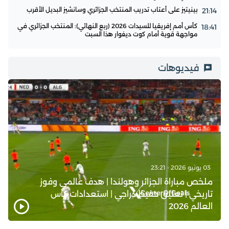
بينيتيز على أعتاب تدريب المنتخب الجزائري وسانشيز البديل الأقرب
21:14
كأس أمم إفريقيا للسيدات 2026 (ربع النهائي): المنتخب الجزائري في
18:41
مواجهة قوية أمام كوت ديفوار هذا السبت
فيديوهات
03 يونيو 2026 - 23:21
ملخص مباراة الجزائر وهولندا | هدف عالمي وفوز
تاريخي | تعليق حفيظ دراجي | استعدادات كأس
العالم 2026