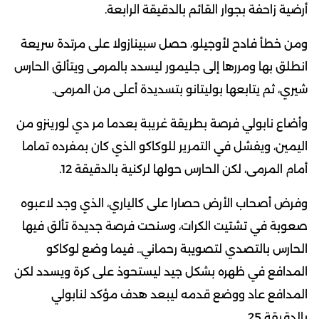
أرضية زاحفة بجوار القائم بالدقيقة الرابعة.
ومن خطأ فادح لأوجيلو، حصل سبينازولا على مرتدة سريعة
انطلق بها ومررها إلى جليمور ليسدد بالمرمى ويتألق الحارس
شيري، ثم يتابعها بوليتانو بتسديدة أعلى من المرمى.
وأضاع نابولي فرصة بطريقة غريبة بعدما مر دي لورينزو من
اليمين، ويفشل في التمرير للوكاكو الذي كان بمفرده تماما
أمام المرمى، لكن الحارس حولها لركنية بالدقيقة 12.
وفرض أصحاب الأرض حصارا على كالياري، الذي وجد لاعبوه
صعوبة في تشتيت الكرات، وسنحت فرصة جديدة تألق فيها
الحارس بالتصدي لتصويبة رحماني.. فيما وضع لوكاكو
المدافع في ظهره بشكل جيد ليستحوذ على كرة ويسدد لكن
المدافع عاد ووضع قدمه ليبعد هدف مؤكد لنابولي
بالدقيقة 25.