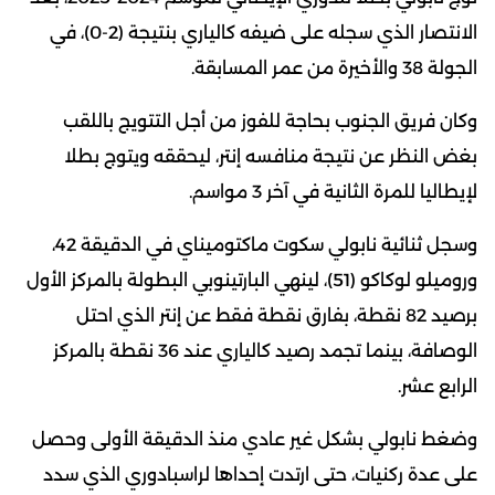
الانتصار الذي سجله على ضيفه كالياري بنتيجة (2-0)، في
الجولة 38 والأخيرة من عمر المسابقة.
وكان فريق الجنوب بحاجة للفوز من أجل التتويج باللقب
بغض النظر عن نتيجة منافسه إنتر، ليحققه ويتوج بطلا
لإيطاليا للمرة الثانية في آخر 3 مواسم.
وسجل ثنائية نابولي سكوت ماكتوميناي في الدقيقة 42،
وروميلو لوكاكو (51)، لينهي البارتينوبي البطولة بالمركز الأول
برصيد 82 نقطة، بفارق نقطة فقط عن إنتر الذي احتل
الوصافة، بينما تجمد رصيد كالياري عند 36 نقطة بالمركز
الرابع عشر.
وضغط نابولي بشكل غير عادي منذ الدقيقة الأولى وحصل
على عدة ركنيات، حتى ارتدت إحداها لراسبادوري الذي سدد