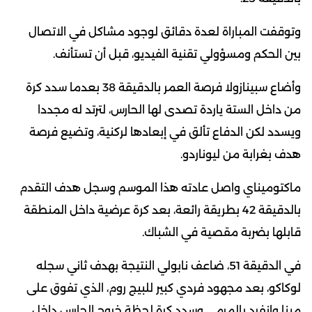
وتوقفت المباراة لعدة دقائق لوجود مشاكل في الاتصال
بين الحكم ومسؤولي تقنية الفيديو، قبل أن تستأنف.
وأضاع سبينازولا فرصة العمر بالدقيقة 38 بعدما سدد كرة
من داخل الستة ياردة تصدى لها الحارس، لترتد له مجددا
ويسدد لكن الدفاع تألق في إبعادها لركنية، وتضيع فرصة
هدف بغرابة من ليوناردو.
ماكتوميناي واصل عادته هذا الموسم وسجل هدف التقدم
بالدقيقة 42 بطريقة رائعة، بعد كرة عرضية داخل المنطقة
قابلها بضربة مقصية في الشباك.
في الدقيقة 51، ضاعف نابولي النتيجة بهدف ثاني سجله
لوكاكو، بعد مجهود فردي كبير للبيج روم، الذي تفوق على
مينا وانفرد بالمرمى وسدد كرة لحظة خروج الحارس داخل