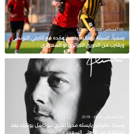
05 أغسطس 2026 - 21:24
رسمياً.. كسيلة بوعالية يفسخ عقده مع الترجي التونسي
ويقترب من الدوري الجزائري أو السعودي
05 أغسطس 2026 - 21:19
رسميًا.. ماتياس يايسله مدربًا لنادي نيوكاسل يونايتد بعد
استقالته من الأهلي السعودي