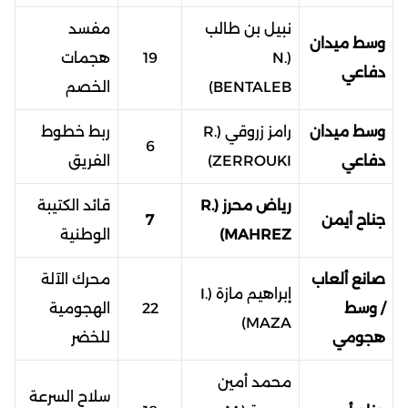
نبيل بن طالب
مفسد
وسط ميدان
(N.
19
هجمات
دفاعي
BENTALEB)
الخصم
وسط ميدان
رامز زروقي (R.
ربط خطوط
6
دفاعي
ZERROUKI)
الفريق
رياض محرز (R.
قائد الكتيبة
جناح أيمن
7
MAHREZ)
الوطنية
صانع ألعاب
محرك الآلة
إبراهيم مازة (I.
/ وسط
22
الهجومية
MAZA)
هجومي
للخضر
محمد أمين
سلاح السرعة