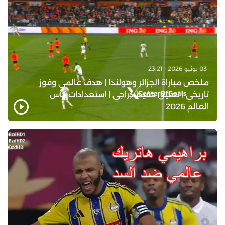
03 يونيو 2026 - 23:21
ملخص مباراة الجزائر وهولندا | هدف عالمي وفوز
تاريخي | تعليق حفيظ دراجي | استعدادات كأس
العالم 2026