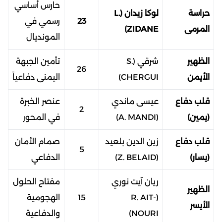
حارس أساسي
حراسة
لوكا زيدان (L.
23
رسمي في
المرمى
ZIDANE)
المونديال
الظهير
شرقي (S.
تأمين الجبهة
26
الأيمن
CHERGUI)
اليمنى دفاعياً
قلب دفاع
عيسى ماندي
عنصر الخبرة
2
(يمين)
(A. MANDI)
في المحور
قلب دفاع
زين الدين بلعيد
صمام الأمان
5
(يسار)
(Z. BELAID)
الدفاعي
ريان آيت نوري
مفتاح الحلول
الظهير
(R. AIT-
15
الهجومية
الأيسر
NOURI)
والدفاعية