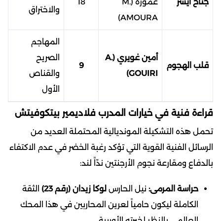
جناح أيسر
عمورة (M.
18
والاختراق
AMOURA)
المهاجم
أمين غويري (A.
الصريح
قلب الهجوم
9
GOUIRI)
والقناص
الأول
قراءة فنية في خيارات المدرب فلاديمير بيتكوفيتش
تحمل هذه التشكيلة المونديالية المحتملة العديد من
الرسائل الفنية القوية التي تؤكد رغبة الخضر في عدم الاكتفاء
بالدفاع ومقارعة نجوم الأرجنتين ندّاً لند:
حراسة المرمى:
نيل الحارس
لوكا زيدان (رقم 23)
الثقة
الكاملة ليكون حامياً لعرين المحاربين في هذا المحك
العالمي بالنظر لخبرته الأوربية.