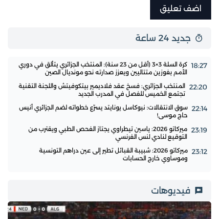
جديد 24 ساعة
كرة السلة 3×3 (أقل من 23 سنة): المنتخب الجزائري يتألق في دوري
18:27
الأمم بفوزين متتاليين ويعزز صدارته نحو مونديال الصين
المنتخب الجزائري: فسخ عقد فلاديمير بيتكوفيتش واللجنة التقنية
22:20
تجتمع الخميس للفصل في المدرب الجديد
سوق الانتقالات: نيوكاسل يونايتد يسرّع خطواته لضم الجزائري أنيس
22:14
حاج موسى!
ميركاتو 2026: ياسين تيطراوي يجتاز الفحص الطبي ويقترب من
23:19
التوقيع لنادي لنس الفرنسي
ميركاتو 2026: شبيبة القبائل تطير إلى عين دراهم التونسية
23:12
وموساوي خارج الحسابات
فيديوهات