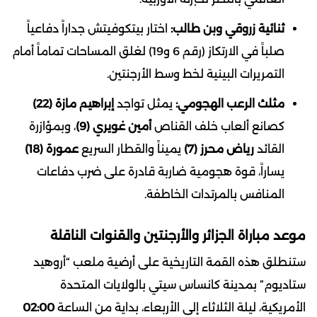
ثنائية زروقي وبن طالب:
اختار بيتكوفيتش جداراً دفاعياً
صلباً في الارتكاز (رقم 6 و19) لغلق المساحات تماماً أمام
التمريرات البينية لخط وسط الأرجنتين.
مثلث الرعب الهجومي:
يمثل تواجد
إبراهيم مازة (22)
كصانع ألعاب خلف القناص
أمين غويري (9)
، وبمؤازرة
القائد
رياض محرز (7)
يميناً والقطار السريع
عمورة (18)
يساراً، قوة هجومية ضاربة قادرة على ضرب دفاعات
المنافس بالمرتدات الخاطفة.
موعد مباراة الجزائر والأرجنتين والقنوات الناقلة
ستنطلق هذه القمة التاريخية على أرضية ملعب “أروهيد
ستاديوم” بمدينة كانساس سيتي بالولايات المتحدة
الأمريكية، ليلة الثلاثاء إلى الأربعاء، بداية من الساعة
02:00