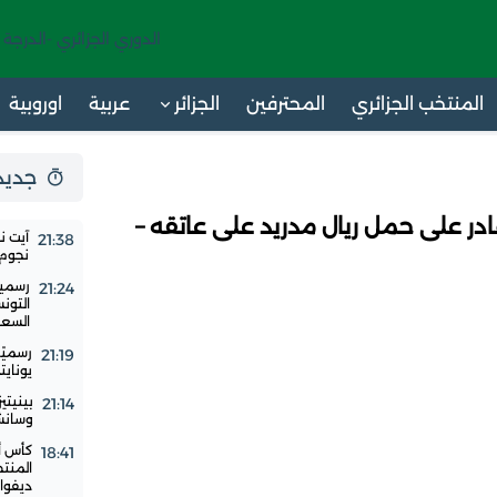
الدوري الجزائري -الدرجة 
المنتخب الجزائري
المحترفين
الجزائر
عربية
اوروبية
جديد 24 س
قادر على حمل ريال مدريد على عاتقه –
آيت ن
21:38
نجوم ا
رسميا
21:24
التون
السع
رسميًا
21:19
يوناي
بينيتي
21:14
وسانشي
18:41
المنت
ديفوار