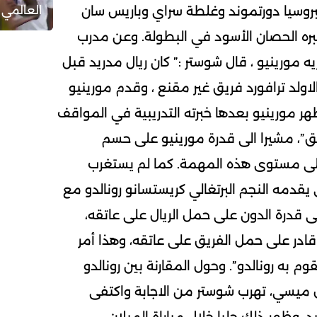
العالمي 
بروسيا دورتموند وغلطة سراي وباريس سان
بره الحصان الأسود في البطولة. وعن مدرب
زيه مورينيو ، قال شوستر :” كان ريال مدريد قبل
الاولد ترافورد فريق غير مقنع ، وقدم مورينيو
أظهر مورينيو بعدها خبرته التدريبية في المواقف
ق”، مشيرا الى قدرة مورينيو على حسم
 على مستوى هذه المهمة. كما لم يستغرب
ي يقدمه النجم البرتغالي كريستسانو رونالدو مع
لى قدرة الدون على حمل الريال على عاتقه،
 قادر على حمل الفريق على عاتقه، وهذا أمر
قوم به رونالدو”. وحول المقارنة بين رونالدو
يل ميسي، تهرب شوستر من الاجابة واكتفى