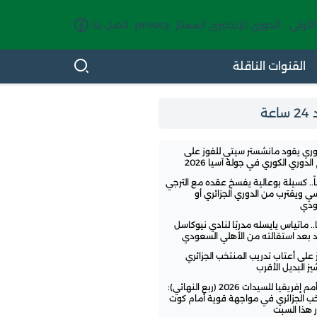
الأولى-
الدوري الإنجليزي الممتاز
privacy
اتصل بنا
القنوات الناقلة
اعة
وري يقود مانشستر سيتي للفوز على
لدوري الكوري في جولة آسيا 2026
ً.. كسيلة بوعالية يفسخ عقده مع الترجي
سي ويقترب من الدوري الجزائري أو
ودي
.. ماتياس يايسله مدربًا لنادي نيوكاسل
تد بعد استقالته من الأهلي السعودي
ز على أعتاب تدريب المنتخب الجزائري
ز البديل الأقرب
كأس أمم إفريقيا للسيدات 2026 (ربع النهائي):
خب الجزائري في مواجهة قوية أمام كوت
 هذا السبت