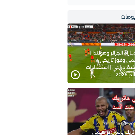
وهات
اة الجزائر وهولندا |
ي وفوز تاريخي |
يظ دراجي | استعدادات
2026
ريك ياسين براهيمي