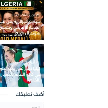
23 أبريل 2026 - 21:39
سيدات الجزائر يتربعن ع
الجمباز الإفريقي ويضمن
لمونديال 2026
06 أبريل 2026 - 20:34
كيليا نمور تفوز بميداليت
في كأس العالم للجمباز ا
بالقاهرة
أضف تعليقك