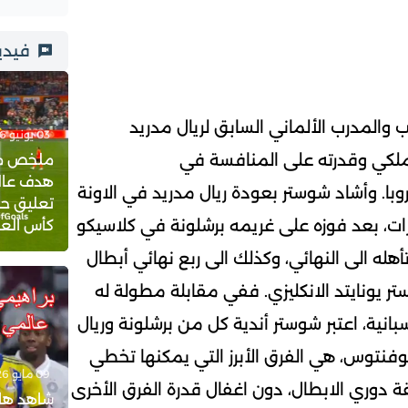
فيدي
 والمدرب الألماني السابق لريال مدريد
03 يونيو 2026 - 23:21
لملكي وقدرته على المنافسة في
ملخص مبار
هدف عالم
با. وأشاد شوستر بعودة ريال مدريد في الاونة
تعليق حف
ارات، بعد فوزه على غريمه برشلونة في كلاسيكو
كأس العالم 
هله الى النهائي، وكذلك الى ربع نهائي أبطال
ر يونايتد الانكليزي. ففي مقابلة مطولة له
بانية، اعتبر شوستر أندية كل من برشلونة وريال
يوفنتوس، هي الفرق الأبرز التي يمكنها تخطي
09 مايو 2026 - 18:08
قة دوري الابطال، دون اغفال قدرة الفرق الأخرى
شاهد هات