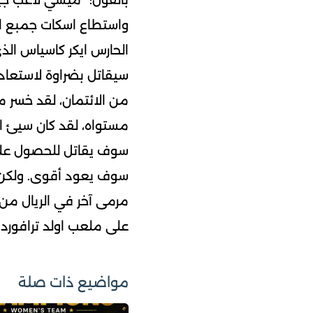
بالقول: “ميسي لاعب جيد،
واستطاع اسكات جمبع ا
الحارس ايكر كاسياس الذ
سيقاتل بضراوة لاستعادة 
من الائتمان، لقد خسر م
مستواه، لقد كان سيئ ا
سوف يقاتل للحصول على م
سوف يعود أقوى. ولكن ل
مرمى آخر في الريال من ذ
على ملعب اولد ترافورد”
مواضيع ذات صلة