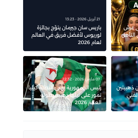
21 أبريل 2026 - 13:23
لى عرش
باريس سان جيرمان يتوّج بجائزة
 التأهل
لوريوس لأفضل فريق في العالم
لعام 2026
07 مارس 2026 - 22:32
ين ذهبيتين
رئيس الجمهورية يهنئ البطلة كيليا
لفني
نمور على نيلها ذهبية بطولة
العالم 2026