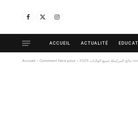
Facebook
X
Instagram
(Twitter)
ACCUEIL
ACTUALITÉ
EDUCAT
Accueil
»
Comment faire pour
»
يات 2025