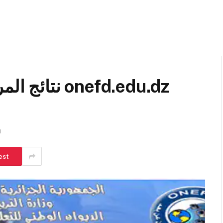
d
est