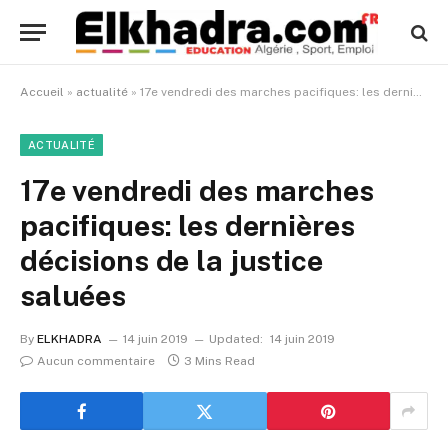
Accueil
»
actualité
»
17e vendredi des marches pacifiques: les dernières décisions de la justice saluées
ACTUALITÉ
17e vendredi des marches
pacifiques: les dernières
décisions de la justice
saluées
By
ELKHADRA
14 juin 2019
Updated:
14 juin 2019
Aucun commentaire
3 Mins Read