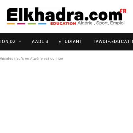
ION DZ
AADL 3
ETUDIANT
TAWDIF.EDUCATI
éhicules neufs en Algérie est connue