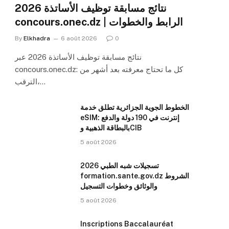
نتائج مسابقة توظيف الأساتذة 2026
concours.onec.dz | الرابط والخطوات
By
Elkhadra
6 août 2026
0
نتائج مسابقة توظيف الأساتذة 2026 عبر
concours.onec.dz: كل ما تحتاج معرفته بعد أشهر من
الترقب،…
الخطوط الجوية الجزائرية تطلق خدمة
eSIM: إنترنت في 190 دولة والدفع
بالبطاقة الذهبية وCIB
5 août 2026
تسجيلات شبه الطبي 2026
formation.sante.gov.dz الشروط
والوثائق وخطوات التسجيل
5 août 2026
Inscriptions Baccalauréat