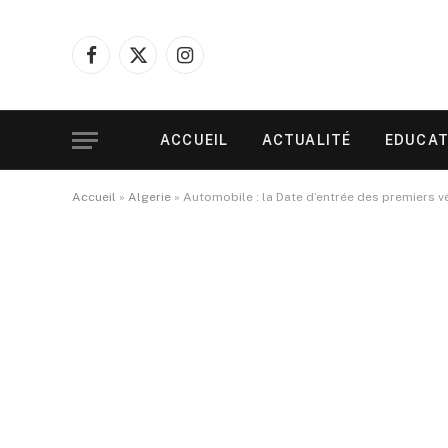
Facebook
X
Instagram
(Twitter)
ACCUEIL
ACTUALITÉ
EDUCAT
Accueil
»
Algerie
»
Automobile : la Date d’entrée des premiers v