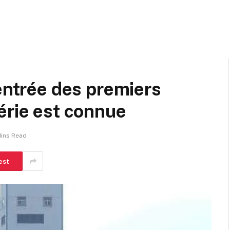
’entrée des premiers
érie est connue
Mins Read
est