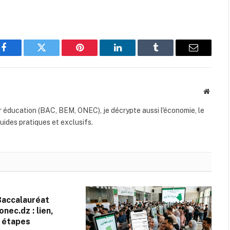
Facebook
Twitter
Pinterest
LinkedIn
Tumblr
Email
Websit
r éducation (BAC, BEM, ONEC), je décrypte aussi l'économie, le
guides pratiques et exclusifs.
Baccalauréat
nec.dz : lien,
t étapes