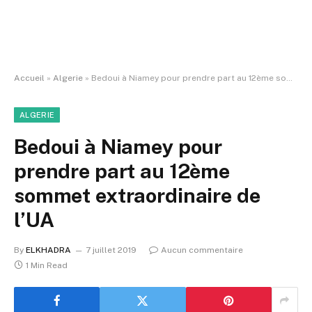
Accueil
»
Algerie
»
Bedoui à Niamey pour prendre part au 12ème sommet extraordinaire de l’UA
ALGERIE
Bedoui à Niamey pour
prendre part au 12ème
sommet extraordinaire de
l’UA
By
ELKHADRA
7 juillet 2019
Aucun commentaire
1 Min Read