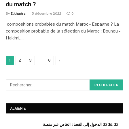
du match ?
By
Elkhadra
5 décembre 2022
0
compositions probables du match Maroc – Espagne ? La
composition probable de la sélection du Maroc : Bounou –
Hakimi,…
…
Next
1
2
3
6
ALGERIE
الدخول إلى الفضاء الخاص عبر منصة dzds.dz