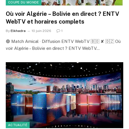
COUPE DU MONDE
Où voir Algérie – Bolivie en direct ? ENTV
WebTV et horaires complets
By
Elkhadra
10 juin 2026
1
🟢 Match Amical · Diffusion ENTV WebTV 🇧🇴 ✘ 🇩🇿 Où
voir Algérie – Bolivie en direct ? ENTV WebTV…
ACTUALITÉ