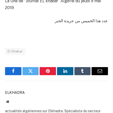
La Une de “
Journal EL khabar
” Algérie du jeudi 9 mai
2019
عدد هذا الخميس من جريدة الخبر
El Khabar
Facebook
Twitter
Pinterest
LinkedIn
Tumblr
Email
ELKHADRA
Website
actualités algériennes sur Elkhadra. Spécialiste du secteur