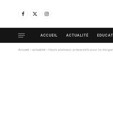
Facebook
X
Instagram
(Twitter)
ACCUEIL
ACTUALITÉ
EDUCAT
Accueil
»
actualité
»
Hauts plateaux: préparatifs pour la réorgan