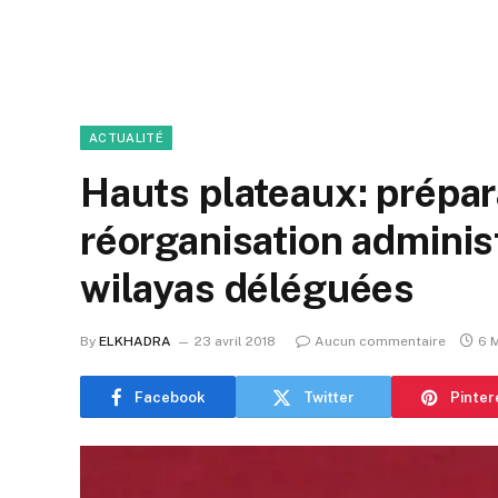
ACTUALITÉ
Hauts plateaux: prépara
réorganisation administ
wilayas déléguées
By
ELKHADRA
23 avril 2018
Aucun commentaire
6 
Facebook
Twitter
Pinter