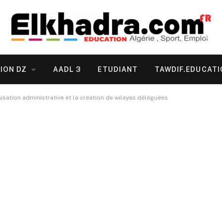
ION DZ
AADL 3
ETUDIANT
TAWDIF.EDUCATI
isation administrative et la création de wilayas déléguées