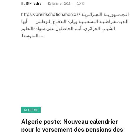
By
Elkhadra
12 janvier 2021
0
https://preinscription.mdn.dz/ الـجـمــهوريــة الـجـزائـريـة
الـديـمـقـراطـيـة الــشعـبـيـة وزارة الـدفـاع الـوطـني أيها
الشباب الجزائري، أنتم الحاصلون على شهادةالتعليم
المتوسط،…
ALGERIE
Algerie poste: Nouveau calendrier
pour le versement des pensions des