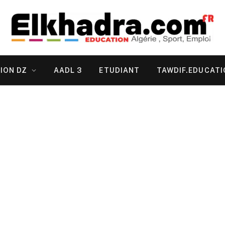
ION DZ
AADL 3
ETUDIANT
TAWDIF.EDUCATI