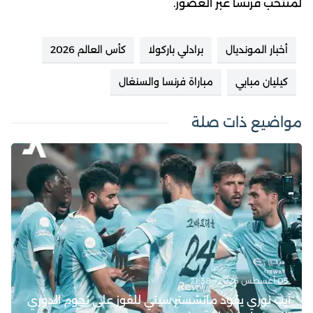
لمنتخب فرنسا عبر العصور.
أخبار المونديال
برادلي باركولا
كأس العالم 2026
كيليان مبابي
مباراة فرنسا والسنغال
مواضيع ذات صلة
05 أغسطس 2026 - 21:38
آيت نوري يقود مانشستر سيتي للفوز على نجوم الدوري