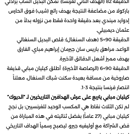
الدقيقة 82 (الهدف الثاني لفرنسا): تمكن البديل الشاب برادلي
باركولا من مضاعفة النتيجة بهدف رائع (شيب) فوق الحارس
إدوارد ميندي بعد دقيقة واحدة فقط من نزوله بدلاً من
عثمان ديمبيلي.
الدقيقة 90+5 (هدف السنغال): قلص البديل السنغالي
الواعد، مراهق باريس سان جيرمان إبراهيم مباي، الفارق
بهدف مميز أشعل الدقائق الأخيرة.
الدقيقة 90+6 (الرصاصة الأخيرة): أطلق كيليان مبابي قذيفة
صاروخية من مسافة بعيدة سكنت شباك السنغال، معلناً
انتصار فرنسا بنتيجة 3-1.
كيليان مبابي يتربع على عرش الهدافين التاريخيين لـ “الديوك”
لم تكن الثلاث نقاط هي المكسب الوحيد للفرنسيين؛ بل نجح
كيليان مبابي (27 عاماً) بفضل ثنائيته في هذه المباراة من
فض الشراكة مع أوليفيه جيرو، ليصبح رسمياً الهداف التاريخي