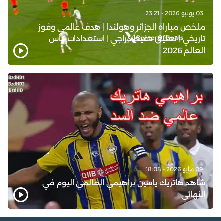
03 يونيو 2026 - 23:21
ملخص مباراة الجزائر وهولندا | هدف عالمي وفوز
تاريخي | تعليق حفيظ دراجي | استعدادات كأس
العالم 2026
09 مايو 2026 - 18:08
شاهد هاتريك ياسين براهيمي العالمي اليوم في
النهائي