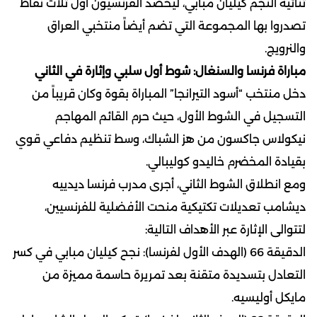
ثنائية النجم كيليان مبابي، ليحصد الفرنسيون أول ثلاث نقاط
تصدروا بها المجموعة التي تضم أيضاً منتخبي العراق
والنرويج.
مباراة فرنسا والسنغال: شوط أول سلبي وإثارة في الثاني
دخل منتخب “أسود التيرانجا” المباراة بقوة وكان قريباً من
التسجيل في الشوط الأول، حيث حرم القائم المهاجم
نيكولاس جاكسون من هز الشباك، وسط تنظيم دفاعي قوي
بقيادة المخضرم خاليدو كوليبالي.
ومع انطلاق الشوط الثاني، أجرى مدرب فرنسا ديدييه
ديشامب تعديلات تكتيكية منحت الأفضلية للفرنسيين،
لتتوالى الإثارة عبر الأهداف التالية:
الدقيقة 66 (الهدف الأول لفرنسا): نجح كيليان مبابي في كسر
التعادل بتسديدة متقنة بعد تمريرة حاسمة مميزة من
مايكل أوليسيه.