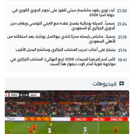
آيت نوري يقود مانشستر سيتي للفوز على نجوم الدوري الكوري في
21:38
جولة آسيا 2026
رسمياً.. كسيلة بوعالية يفسخ عقده مع الترجي التونسي ويقترب من
21:24
الدوري الجزائري أو السعودي
رسميًا.. ماتياس يايسله مدربًا لنادي نيوكاسل يونايتد بعد استقالته من
21:19
الأهلي السعودي
بينيتيز على أعتاب تدريب المنتخب الجزائري وسانشيز البديل الأقرب
21:14
كأس أمم إفريقيا للسيدات 2026 (ربع النهائي): المنتخب الجزائري في
18:41
مواجهة قوية أمام كوت ديفوار هذا السبت
فيديوهات