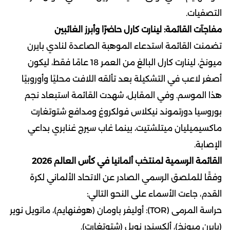
التصفيات.
مفاجآت القائمة: لينارت كارل حاضرًا وأبرز الغائبين
تضمنت القائمة استدعاء الموهبة الصاعدة لنادي بايرن
ميونخ، لينارت كارل البالغ من العمر 18 عامًا فقط، ليكون
أصغر لاعب في التشكيلة بعد تألقه اللافت محليًا وأوروبيًا
هذا الموسم. وفي المقابل، شهدت القائمة استبعاد نجم
بوروسيا دورتموند نيكلاس فولكروغ ومدافع شتوتغارت
ماكسيميليان ميتلشتيت، بينما غاب سيرج غنابري بداعي
الإصابة.
القائمة الرسمية لمنتخب ألمانيا في كأس العالم 2026
وفقًا للملصق الرسمي الصادر عن الاتحاد الألماني لكرة
القدم، جاءت الأسماء على النحو التالي:
حراسة المرمى (TOR): أوليفر باومان (هوفنهايم)، مانويل نوير
(بايرن ميونخ)، ألكسندر نوبل (شتوتغارت).