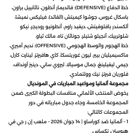
خط الدفاع (DEFENSIVE): فالديمار أنطون، ناثانييل براون،
باسكال غروس، جوشوا كيميتش (القائد)، فيليكس نميشا،
ألكسندر بافلوفيتش، ديفيد راوم، أنطونيو روديجر، نيكو
شلوتربيك، أنجيلو شتيلر، جوناثان تاه، مالك ثياو.
خط الهجوم والوسط الهجومي (OFFENSIVE): نديم أميري،
ماكسيميليان بيير، ليون غوريتسكا، كاي هافيرتز، لينارت كارل،
جيمي ليفيلينغ، جمال موسيالا، ليروي ساني، دينيز أونداف،
فلوريان فيرتز، نيك وولتمادي.
مجموعة ألمانيا ومواعيد المباريات في المونديال
يخوض المنتخب الألماني منافسات البطولة الكبرى ضمن
المجموعة الخامسة، وجاء جدول مبارياته في دور
المجموعات كالتالي:
1 – ألمانيا ضد كوراساو | 14 جوان 2026 – ملعب إن ر جي في
هيوستن، تكساس.