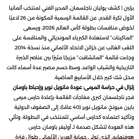
برلين | كشف يوليان ناجلسمان، المدير الفني لمنتخب ألمانيا
الأول لكرة القدم، عن القائمة الرسمية المكونة من 26 لاعبًا
لخوض منافسات بطولة كأس العالم 2026. ويسعى
“الماكينات” لاستعادة الكبرياء المونديالي والمنافسة على
اللقب الغائب عن خزائن الاتحاد الألماني منذ نسخة 2014.
وجاءت قائمة “المانشافت” مزيجًا مثيرًا بين عناصر الخبرة
التاريخية والشباب الواعد، وسط حسم مصير عدة أسماء كانت
محل شك كبير خلال الأسابيع الماضية.
زلزال في حراسة المرمى: عودة مانويل نوير وإحباط باومان
فجر ناجلسمان كبرى مفاجآت القائمة بإعادة حارس مرمى
بايرن ميونخ، مانويل نوير (40 عامًا)، إلى الصفوف الدولية
وتأكيد اعتماده كحارس أساسي للمنتخب في البطولة. وتأتي
هذه العودة لتشكل صدمة لـ أوليفر باومان، حارس
هوفنهايم، الذي تولى حماية العرين الألماني طوال فترة