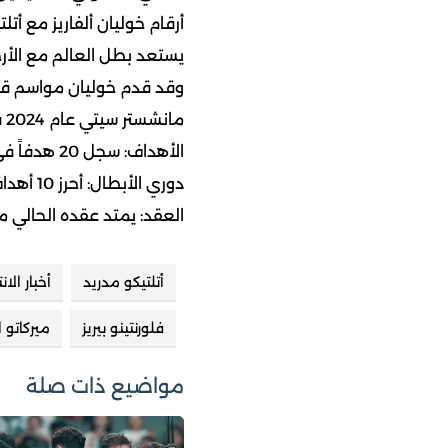
أرقام خوليان ألفاريز مع أتل
يستعد بطل العالم مع الأرج
وقد قدم خوليان مواسم قوية
مانشستر سيتي عام 2024 في صفقة بلغت حوالي 81 مليون جنيه إسترليني:
الأهداف: سجل 20 هدفاً في 49 مباراة بمختلف المسابقات بالموسم الأخير.
دوري الأبطال: أحرز 10 أهداف قاد بها فريقه إلى نصف نهائي دوري أبطال أوروبا.
العقد: يمتد عقده الحالي مع 
أتلتيكو مدريد
أخبار الان
فلورنتينو بيريز
ميركاتو 
مواضيع ذات صلة