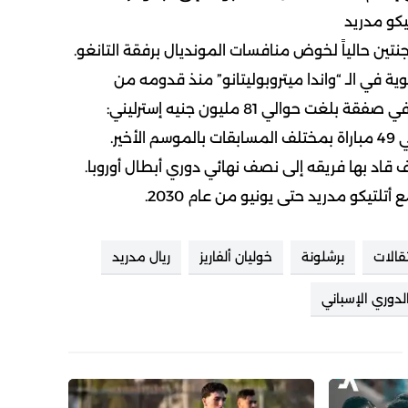
تيكو مدريد
نتين حالياً لخوض منافسات المونديال برفقة التانغو.
 في الـ “واندا ميتروبوليتانو” منذ قدومه من
أتلتيكو مدريد حتى يونيو من عام 2030.
تقالات
برشلونة
خوليان ألفاريز
ريال مدريد
الدوري الإسباني