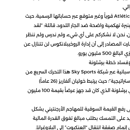
ئي.
وجاء رد إدارة Atlético de Madrid قوياً وغير متوقع عبر حساباتها الرسمية، حيث
 بنبرة تهكمية واضحة ضد الجار اللدود، قائلة: “لقد
ان، نحن لا نشكركم على أي شيء، ولم ندرس ولم ننظر
ت المصادر إلى أن إدارة الروخيبلانكوس لن تتنازل عن
 مليون يورو.
إفساد خطة برشلونة
حلل خبراء ومتابعو الكرة الإسبانية عبر شبكة Sky Sports هذا التحرك السريع من
ريال مدريد على أنه “ضربة استراتيجية”؛ حيث يرتبط خوليان ألفاريز (26 عاماً)
بمفاوضات مكثفة مع نادي برشلونة الذي كان قد جهز عرضاً بقيمة 100 مليون
ى رفع القيمة السوقية للمهاجم الأرجنتيني بشكل
د على التمسك بطلب مبالغ تفوق القدرة المالية
إتمام صفقة انتقال “العنكبوت” إلى البلاوغرانا.