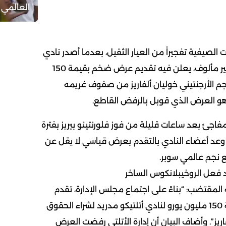
العالمي 
الصيفية تفجيراً من العيار الثقيل، بعدما أصدر نادي
Real Madrid بياناً رسمياً غير مألوف، يعلن فيه تقديم عرض ضخم بقيمة 150
جم الأرجنتيني خوليان ألفاريز من صفوف غريمه
هو العرض الذي قوبل بالرفض القاطع.
فاجئ بعد ساعات قليلة من فوز فلورنتينو بيريز بفترة
 وعد أعضاء النادي بالتقدم بعرض قياسي لا يقل عن
د فعل الروخيبلانكوس الساخر
 المقتضب: “بناءً على اجتماع مجلس الإدارة، تقدم
النادي بعرض رسمي بقيمة 150 مليون يورو لنادي أتلتيكو مدريد لشراء الحقوق
اريز”. وأضاف البيان أن إدارة الأتلتي رفضت العرض