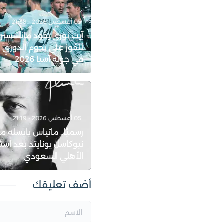
05 أغسطس 2026 - 21:38
آيت نوري يقود مانشستر
للفوز على نجوم الدوري 
في جولة آسيا 2026
05 أغسطس 2026 - 21:19
رسميًا.. ماتياس يايسله مد
نيوكاسل يونايتد بعد است
الأهلي السعودي
أضف تعليقك