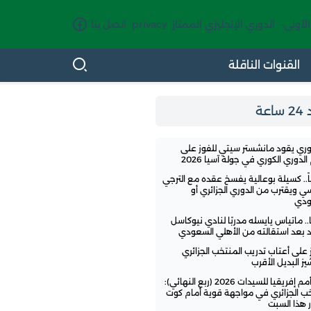
الأولى-
الدوري الإنجليزي الممتاز
privacy
اتصل بنا
القنوات الناقلة
اعة
وري يقود مانشستر سيتي للفوز على
لدوري الكوري في جولة آسيا 2026
ً.. كسيلة بوعالية يفسخ عقده مع الترجي
سي ويقترب من الدوري الجزائري أو
ودي
.. ماتياس يايسله مدربًا لنادي نيوكاسل
تد بعد استقالته من الأهلي السعودي
ز على أعتاب تدريب المنتخب الجزائري
ز البديل الأقرب
كأس أمم إفريقيا للسيدات 2026 (ربع النهائي):
خب الجزائري في مواجهة قوية أمام كوت
 هذا السبت