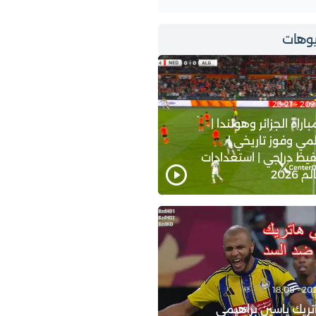
وهات
اة الجزائر وهولندا |
ي وفوز تاريخي |
يظ دراجي | استعدادات
2026
ريك ياسين براهيمي