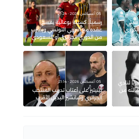
05 أغسطس 2026 - 21:24
 سيتي
رسمياً.. كسيلة بوعالية يفسخ
الكوري
عقده مع الترجي التونسي ويقترب
من الدوري الجزائري أو السعودي
05 أغسطس 2026 - 21:14
ربًا لنادي
قالته من
بينيتيز على أعتاب تدريب المنتخب
الجزائري وسانشيز البديل الأقرب