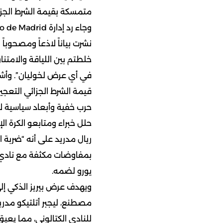
متمسكة بقيمة الشرط الجزا
نشرت بياناً لاذعاً ومصحوباً
خلطتم بين اللياقة والامتن
في أي عرض لخوليان”. وأشار
قيمة الشرط الجزائي التعجيزي البالغ 500
حرب خفية وأبعاد سياسية ل
يورو لضمه.
ويهدف عرض بيريز الذكي إل
مصطنع، ليجبر أتلتيكو مدري
للنادي الكتالوني، مما يعيق 