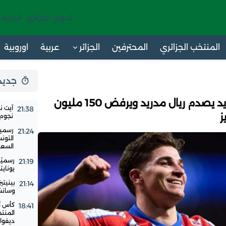
الدوري الجزائري -الدرجة 
المنتخب الجزائري
المحترفين
الجزائر
عربية
اوروبية
جديد 24 س
الميركاتو.. أتلتيكو مدريد يصدم ريال مدريد ويرفض 150 مليون
آيت ن
21:38
ز
نجوم ا
رسميا
21:24
التون
السع
رسميًا
21:19
يوناي
بينيتي
21:14
وسانشي
18:41
المنت
ديفوار