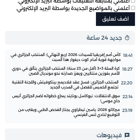
أعلمني بمتابعة التعليقات بواسطة البريد الإلكتروني.
أعلمني بالمواضيع الجديدة بواسطة البريد الإلكتروني.
جديد 24 ساعة
كأس أمم إفريقيا للسيدات 2026 (ربع النهائي): المنتخب الجزائري في
18:41
مواجهة قوية أمام كوت ديفوار هذا السبت
كرة السلة 3×3 (أقل من 23 سنة): المنتخب الجزائري يتألق في دوري
18:27
الأمم بفوزين متتاليين ويعزز صدارته نحو مونديال الصين
المنتخب الجزائري: فسخ عقد فلاديمير بيتكوفيتش واللجنة التقنية
22:20
تجتمع الخميس للفصل في المدرب الجديد
سوق الانتقالات: نيوكاسل يونايتد يسرّع خطواته لضم الجزائري أنيس
22:14
حاج موسى!
ميركاتو 2026: ياسين تيطراوي يجتاز الفحص الطبي ويقترب من
23:19
التوقيع لنادي لنس الفرنسي
فيديوهات