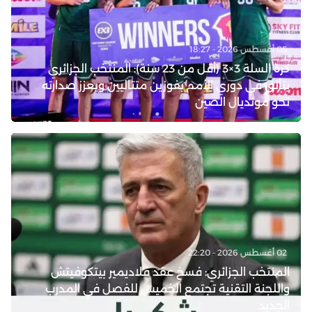
05 أغسطس 2026 - 18:27
كرة السلة 3×3 (أقل من 23 سنة): المنتخب الجزائري
يتألق في دوري الأمم بفوزين متتاليين ويعزز صدارته
نحو مونديال الصين
02 أغسطس 2026 - 22:20
المنتخب الجزائري: فسخ عقد فلاديمير بيتكوفيتش
واللجنة التقنية تجتمع الخميس للفصل في المدرب
الجديد