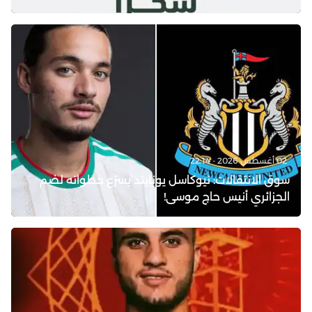
02 أغسطس 2026 - 22:14
سوق الانتقالات: نيوكاسل يونايتد يسرّع خطواته لضم
الجزائري أنيس حاج موسى!