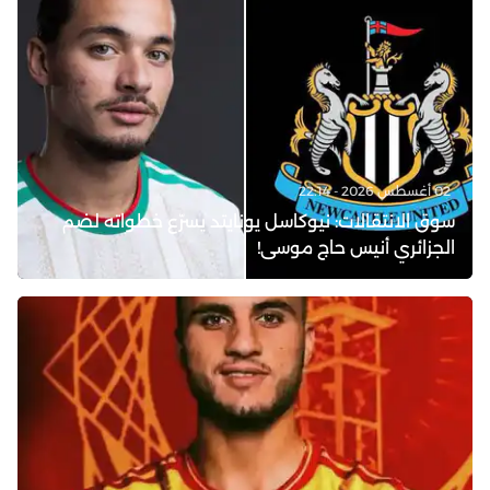
02 أغسطس 2026 - 22:14
سوق الانتقالات: نيوكاسل يونايتد يسرّع خطواته لضم
الجزائري أنيس حاج موسى!