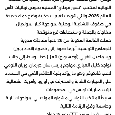
النهائية لمنتخب “نسور قرطاج” المعنية بخوض نهائيات كأس
العالم 2026، والتي شهدت تغييرات جذرية وضخ دماء جديدة
في صفوف التشكيلة الوطنية لمواجهة كبار المونديال.
مفاجآت بالجملة واستدعاءات غير متوقعة
حملت القائمة المكونة من 26 لاعباً مفاجآت مدوية
للجماهير التونسية، أبرزها دعوة راني خضيرة (اتحاد برلين)
وإسماعيل الغربي (أوغسبورغ) لتعزيز خط الوسط، إلى جانب
تواجد خليل العياري مهاجم باريس سان جيرمان، وريان اللومي
لاعب فانكوفر، وهو ما يؤكد رغبة الطاقم الفني في الاعتماد
على المهارات الشابة والمحترفة في أوروبا وأمريكا الشمالية.
ترتيب مباريات تونس في المجموعات
سيبدأ المنتخب التونسي مشواره المونديالي بمواجهات نارية
وحاسمة وفق الرزنامة التالية:
تونس ضد السويد
🇸🇪
: يوم 15 جوان.