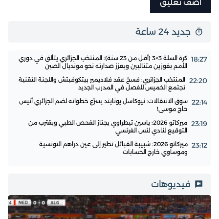
جديد 24 ساعة
كرة السلة 3×3 (أقل من 23 سنة): المنتخب الجزائري يتألق في دوري
18:27
الأمم بفوزين متتاليين ويعزز صدارته نحو مونديال الصين
المنتخب الجزائري: فسخ عقد فلاديمير بيتكوفيتش واللجنة التقنية
22:20
تجتمع الخميس للفصل في المدرب الجديد
سوق الانتقالات: نيوكاسل يونايتد يسرّع خطواته لضم الجزائري أنيس
22:14
حاج موسى!
ميركاتو 2026: ياسين تيطراوي يجتاز الفحص الطبي ويقترب من
23:19
التوقيع لنادي لنس الفرنسي
ميركاتو 2026: شبيبة القبائل تطير إلى عين دراهم التونسية
23:12
وموساوي خارج الحسابات
فيديوهات