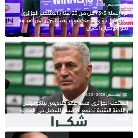
05 أغسطس 2026 - 18:27
كرة السلة 3×3 (أقل من 23 سنة): المنتخب الجزائري
يتألق في دوري الأمم بفوزين متتاليين ويعزز صدارته
نحو مونديال الصين
02 أغسطس 2026 - 22:20
المنتخب الجزائري: فسخ عقد فلاديمير بيتكوفيتش
واللجنة التقنية تجتمع الخميس للفصل في المدرب
الجديد