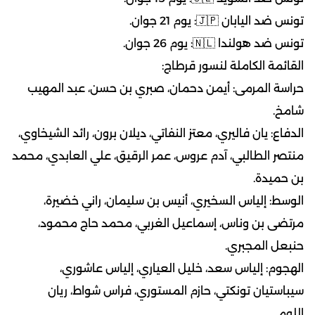
تونس ضد اليابان
🇯🇵
: يوم 21 جوان.
تونس ضد هولندا
🇳🇱
: يوم 26 جوان.
القائمة الكاملة لنسور قرطاج:
حراسة المرمى: أيمن دحمان، صبري بن حسن، عبد المهيب
شامخ.
الدفاع: يان فاليري، معتز النفاتي، ديلان برون، رائد الشيخاوي،
منتصر الطالبي، آدم عروس، عمر الرقيق، علي العابدي، محمد
بن حميدة.
الوسط: إلياس السخيري، أنيس بن سليمان، راني خضيرة،
مرتضى بن وناس، إسماعيل الغربي، محمد حاج محمود،
حنبعل المجبري.
الهجوم: إلياس سعد، خليل العياري، إلياس عاشوري،
سيباستيان تونكتي، حازم المستوري، فراس شواط، ريان
اللومي.