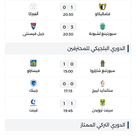
0
1
فاماليكاو
ألفيركا
20:30
0
3
سبورتينغ لشبونة
جيل فيسنتي
20:30
الدوري البلجيكي للمحترفين
1
0
سبورتنغ شارلروا
فيسترلو
15:00
0
0
ستاندارد لييج
جينك
17:15
1
1
سينت ترويدن
غينت
19:45
الدوري التركي الممتاز