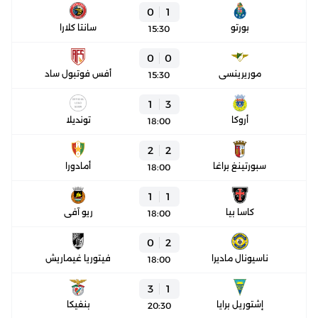
0
1
بورتو
سانتا كلارا
15:30
0
0
موريرينسي
أفس فوتبول ساد
15:30
1
3
أروكا
تونديلا
18:00
2
2
سبورتينغ براغا
أمادورا
18:00
1
1
كاسا بيا
ريو آفي
18:00
0
2
ناسيونال ماديرا
فيتوريا غيماريش
18:00
3
1
إشتوريل برايا
بنفيكا
20:30