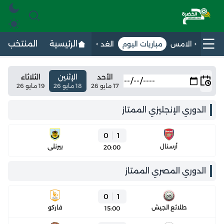
الرئيسية
المنتخب الج
الامس
مباريات اليوم
الغد
الأحد
الإثنين
الثلاثاء
17 مايو 26
18 مايو 26
19 مايو 26
الدوري الإنجليزي الممتاز
0
1
أرسنال
بيرنلي
20:00
الدوري المصري الممتاز
0
1
طلائع الجيش
فاركو
15:00