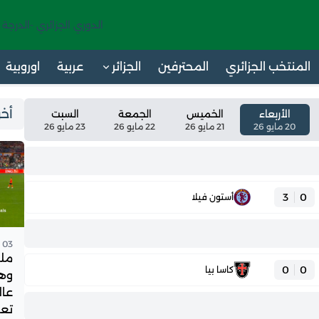
الدوري الجزائري -الدرجة 
المنتخب الجزائري
المحترفين
الجزائر
عربية
اوروبية
أخر
الأربعاء
الخميس
الجمعة
السبت
20 مايو 26
21 مايو 26
22 مايو 26
23 مايو 26
3
0
أستون فيلا
03 يونيو 2026 - 23:21
ملخ
0
0
كاسا بيا
وهو
عال
تعل