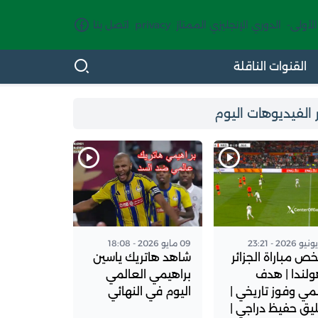
الأولى-
الدوري الإنجليزي الممتاز
privacy
اتصل بنا
القنوات الناقلة
 الفيديوهات اليوم
09 مايو 2026 - 18:08
ص مباراة الجزائر
شاهد هاتريك ياسين
لندا | هدف
براهيمي العالمي
مي وفوز تاريخي |
اليوم في النهائي
يق حفيظ دراجي |