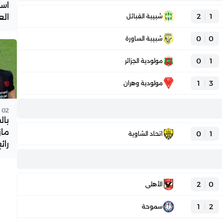
است
2
1
العال
شبيبة القبائل
0
0
شبيبة الساورة
0
1
مولودية الجزائر
1
3
مولودية وهران
02 مايو 2026 - 19:39
بال
ماز
0
1
اتحاد الشاوية
رائ
2
0
الأهلي
1
2
سموحة