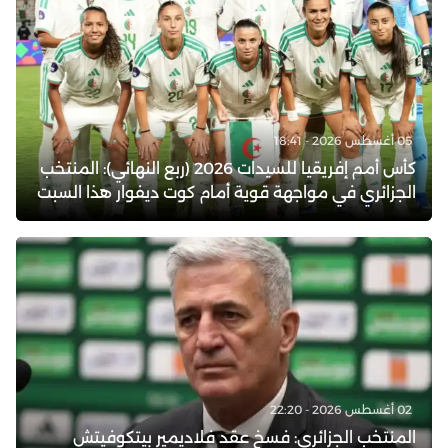
05 أغسطس 2026 - 18:41
كأس أمم إفريقيا للسيدات 2026 (ربع النهائي): المنتخب
الجزائري في مواجهة قوية أمام كوت ديفوار هذا السبت
02 أغسطس 2026 - 22:20
المنتخب الجزائري: فسخ عقد فلاديمير بيتكوفيتش