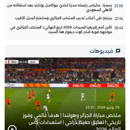
رسميًا.. ماتياس يايسله مدربًا لنادي نيوكاسل يونايتد بعد استقالته من
21:19
الأهلي السعودي
بينيتيز على أعتاب تدريب المنتخب الجزائري وسانشيز البديل الأقرب
21:14
كأس أمم إفريقيا للسيدات 2026 (ربع النهائي): المنتخب الجزائري في
18:41
مواجهة قوية أمام كوت ديفوار هذا السبت
فيديوهات
03 يونيو 2026 - 23:21
ملخص مباراة الجزائر وهولندا | هدف عالمي وفوز
تاريخي | تعليق حفيظ دراجي | استعدادات كأس
العالم 2026