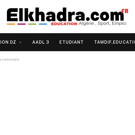
ION DZ
AADL 3
ETUDIANT
TAWDIF.EDUCATI
e nationale