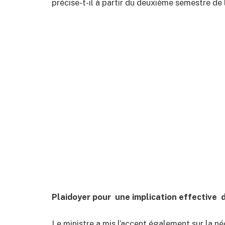
précise-t-il à partir du deuxième semestre de 
Plaidoyer pour une implication effective d
Le ministre a mis l’accent également sur la né