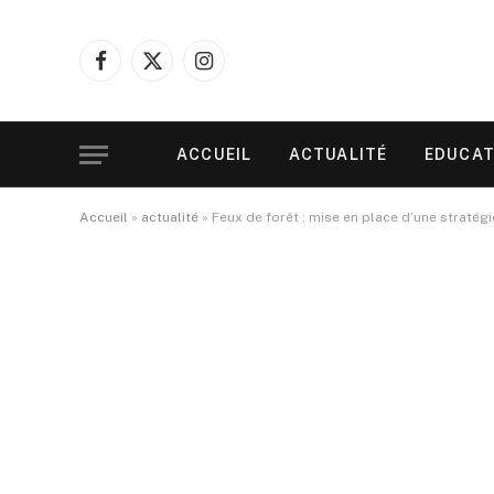
Facebook
X
Instagram
(Twitter)
ACCUEIL
ACTUALITÉ
EDUCAT
Accueil
»
actualité
»
Feux de forêt : mise en place d’une stratégi