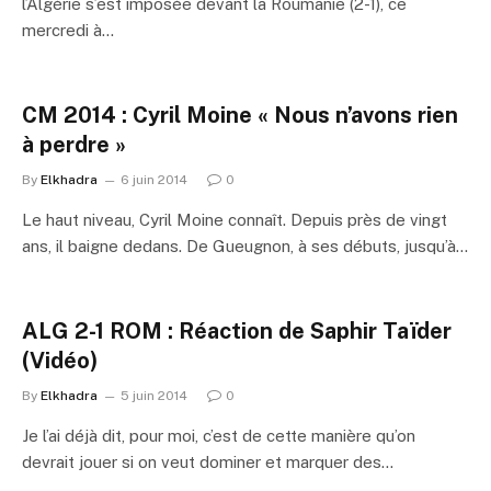
l’Algérie s’est imposée devant la Roumanie (2-1), ce
mercredi à…
CM 2014 : Cyril Moine « Nous n’avons rien
à perdre »
By
Elkhadra
6 juin 2014
0
Le haut niveau, Cyril Moine connaît. Depuis près de vingt
ans, il baigne dedans. De Gueugnon, à ses débuts, jusqu’à…
ALG 2-1 ROM : Réaction de Saphir Taïder
(Vidéo)
By
Elkhadra
5 juin 2014
0
Je l’ai déjà dit, pour moi, c’est de cette manière qu’on
devrait jouer si on veut dominer et marquer des…