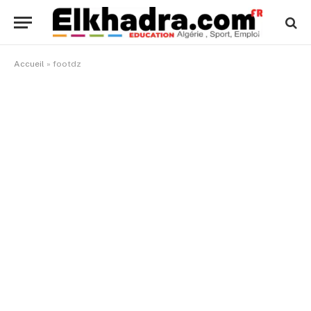
Accueil
»
footdz